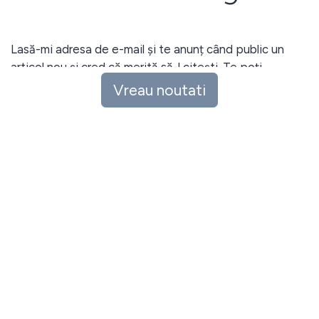
Lasă-mi adresa de e-mail și te anunț când public un
articol nou și cred că merită să-l citești. Te poți
dezabona ușor oricând.
Vreau noutati
I agree to receive email updates and promotions.
Vreau noutati
This site is protected by reCAPTCHA and the Google
Privacy Policy
and
Terms of Service
apply.