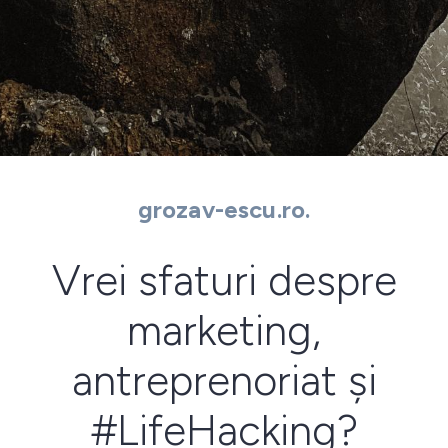
grozav-escu.ro.
Vrei sfaturi despre
marketing,
antreprenoriat și
#LifeHacking?