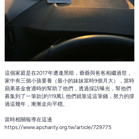
這個家庭是在2017年遭逢黑暗，爺爺與爸爸相繼過世，
家中有三個小孩要養（最小的妹妹當時9個月大），當時
蘋果基金會適時的幫助了他們，透過採訪曝光，幫他們
募集到了一筆款(約119萬), 他們就靠這這筆錢，努力的撐
過這幾年，漸漸走向平穩。
當時相關報導在這邊
https://www.apcharity.org.tw/article/729775