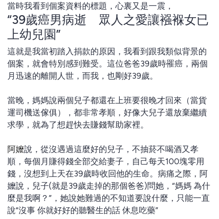
當時我看到個案資料的標題，心裏又是一震，
“39歲癌男病逝 眾人之愛讓襁褓女已
上幼兒園”
這就是我當初踏入捐款的原因，我看到跟我類似背景的
個案，就會特別感到難受。這位爸爸39歲時罹癌，兩個
月迅速的離開人世，而我，也剛好39歲。
當晚，媽媽說兩個兒子都還在上班要很晚才回來（當貨
運司機送傢俱），都非常孝順，好像大兒子還放棄繼續
求學，就為了想趕快去賺錢幫助家裡。
阿嬤
說，從沒遇過這麼好的兒子，不抽菸不喝酒又孝
順，每個月賺得錢全部交給妻子，自己每天100塊零用
錢，沒想到上天在39歲時收回他的生命。病痛之際，阿
嬤說，兒子(就是39歲走掉的那個爸爸)問她，“媽媽 為什
麼是我啊？”，她說她難過的不知道要說什麼，只能一直
說“沒事 你就好好的聽醫生的話 休息吃藥”