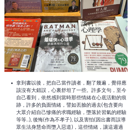
拿到書以後，把自己當作讀者，翻了幾遍，覺得應
該沒有大錯誤，心裏舒坦了一些。許多文句，至今
自己看到，依然感到當時那些情緒在心底活動的痕
跡，許多的負面情緒，譬如丟臉的過去(包含要向
大眾介紹自己慘痛的求職經驗，墮落於習氣的經驗
等等...), 後悔(作為不孝子), 以及害怕(因出書而誤導
眾生法身慧命而墮入惡道)，這些情緒，讓這週過