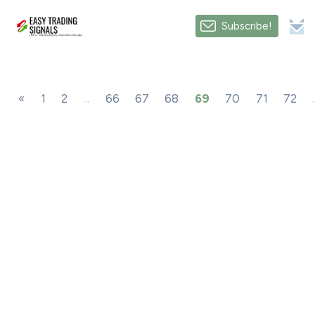
Subscribe!
«
1
2
...
66
67
68
69
70
71
72
.