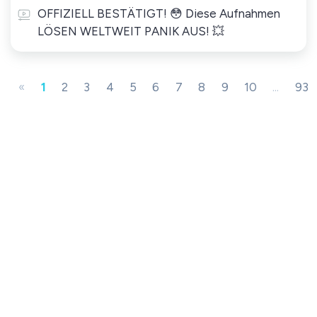
OFFIZIELL BESTÄTIGT! 😳 Diese Aufnahmen
LÖSEN WELTWEIT PANIK AUS! 💥
«
1
2
3
4
5
6
7
8
9
10
...
93