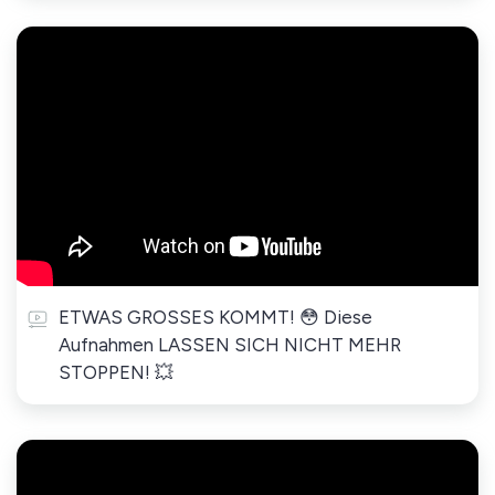
ETWAS GROSSES KOMMT! 😳 Diese
Aufnahmen LASSEN SICH NICHT MEHR
STOPPEN! 💥