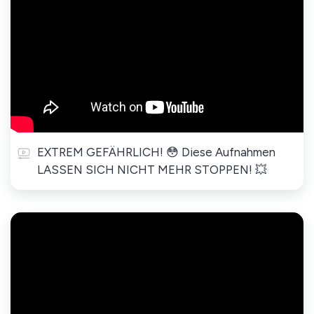
EXTREM GEFÄHRLICH! 😳 Diese Aufnahmen
LASSEN SICH NICHT MEHR STOPPEN! 💥