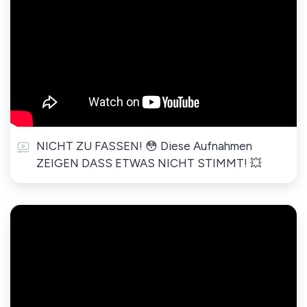
NICHT ZU FASSEN! 😳 Diese Aufnahmen
ZEIGEN DASS ETWAS NICHT STIMMT! 💥