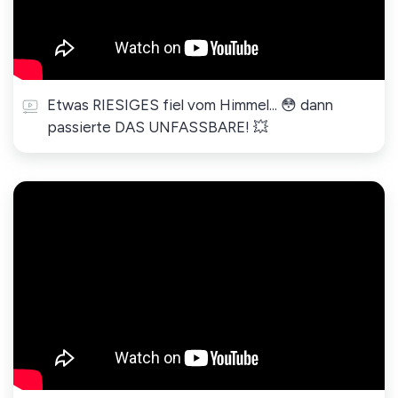
Etwas RIESIGES fiel vom Himmel... 😳 dann
passierte DAS UNFASSBARE! 💥