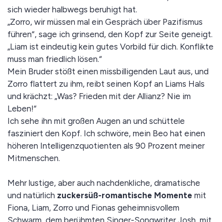
sich wieder halbwegs beruhigt hat.
„Zorro, wir müssen mal ein Gespräch über Pazifismus
füh­ren“, sage ich grinsend, den Kopf zur Seite geneigt.
„Liam ist eindeutig kein gutes Vorbild für dich. Konflikte
muss man friedlich lösen.“
Mein Bruder stößt einen missbilligenden Laut aus, und
Zorro flattert zu ihm, reibt seinen Kopf an Liams Hals
und krächzt: „Was? Frieden mit der Allianz? Nie im
Leben!“
Ich sehe ihn mit großen Augen an und schüttele
fasziniert den Kopf. Ich schwöre, mein Beo hat einen
höheren Intelli­genzquotienten als 90 Prozent meiner
Mitmenschen.
Mehr lustige, aber auch nachdenkliche, dramatische
und natürlich
zuckersüß-romantische Momente
mit
Fiona, Liam, Zorro und Fionas geheimnisvollem
Schwarm, dem berühmten Singer-Songwriter Josh, mit