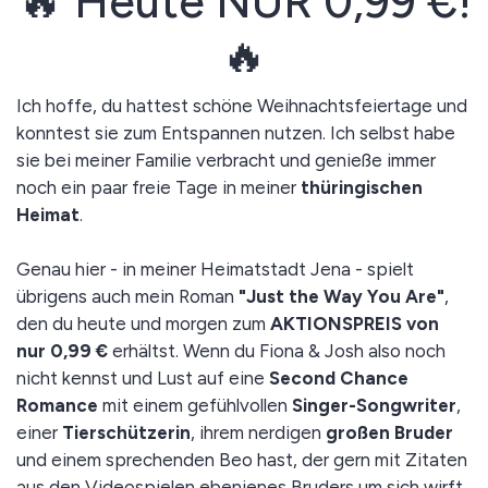
🔥 Heute NUR 0,99 €!
🔥
Ich hoffe, du hattest schöne Weihnachtsfeiertage und
konntest sie zum Entspannen nutzen. Ich selbst habe
sie bei meiner Familie verbracht und genieße immer
noch ein paar freie Tage in meiner
thüringischen
Heimat
.
Genau hier - in meiner Heimatstadt Jena - spielt
übrigens auch mein Roman
"Just the Way You Are"
,
den du heute und morgen zum
AKTIONSPREIS von
nur 0,99 €
erhältst. Wenn du Fiona & Josh also noch
nicht kennst und Lust auf eine
Second Chance
Romance
mit einem gefühlvollen
Singer-Songwriter
,
einer
Tierschützerin
, ihrem nerdigen
großen Bruder
und einem sprechenden Beo hast, der gern mit Zitaten
aus den Videospielen ebenjenes Bruders um sich wirft,