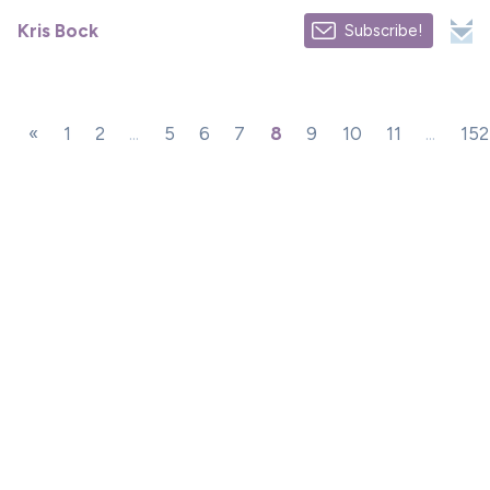
Kris Bock
Subscribe!
«
1
2
...
5
6
7
8
9
10
11
...
152