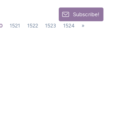
Subscribe!
0
1521
1522
1523
1524
»